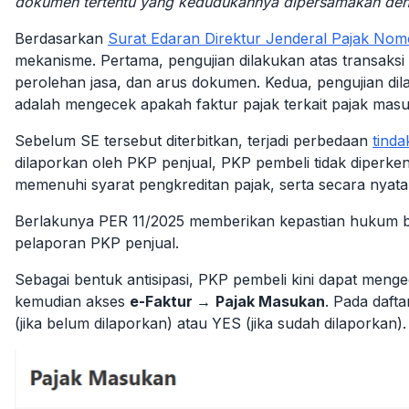
dokumen tertentu yang kedudukannya dipersamakan deng
Berdasarkan
Surat Edaran Direktur Jenderal Pajak No
mekanisme. Pertama, pengujian dilakukan atas transaksi
perolehan jasa, dan arus dokumen. Kedua, pengujian dila
adalah mengecek apakah faktur pajak terkait pajak masu
Sebelum SE tersebut diterbitkan, terjadi perbedaan
tinda
dilaporkan oleh PKP penjual, PKP pembeli tidak diperke
memenuhi syarat pengkreditan pajak, serta secara nyat
Berlakunya PER 11/2025 memberikan kepastian hukum ba
pelaporan PKP penjual.
Sebagai bentuk antisipasi, PKP pembeli kini dapat menge
kemudian akses
e-Faktur
→
Pajak Masukan
. Pada daft
(jika belum dilaporkan) atau YES (jika sudah dilaporkan).