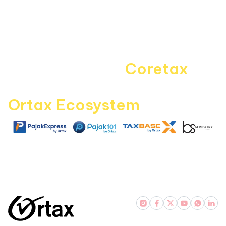
Disclaimer
Kontak Kami
Career
Navigating the
Coretax
era
with
Ortax Ecosystem
|
|
|
pajakexpress.com
pajak101.com
taxbase.id
bsadvisory.com