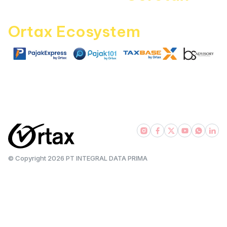
with
Ortax Ecosystem
|
|
|
pajakexpress.com
pajak101.com
taxbase.id
bsadvisory.com
© Copyright
2026
PT INTEGRAL DATA PRIMA