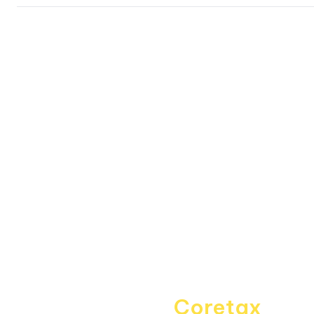
Fitur
Data Center
Forum
Informasi
About Us
Kebijakan Privasi
Pedoman Media Siber
Disclaimer
Kontak Kami
Career
Navigating the
Coretax
era