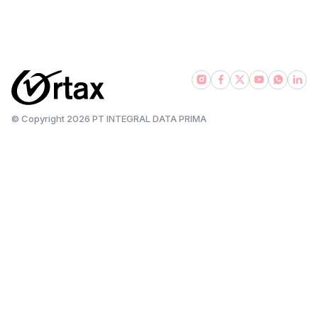
|
|
|
pajakexpress.com
pajak101.com
taxbase.id
bsadvisory.com
© Copyright
2026
PT INTEGRAL DATA PRIMA