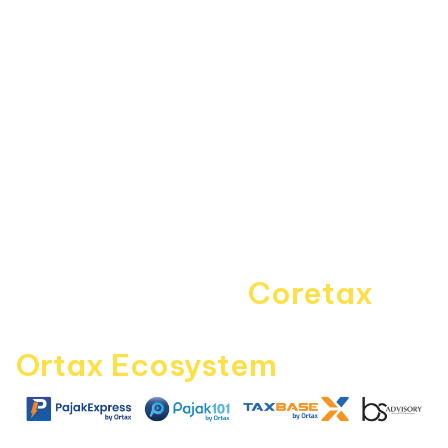
Informasi
About Us
Kebijakan Privasi
Pedoman Media Siber
Disclaimer
Kontak Kami
Career
Navigating the
Coretax
era
with
Ortax Ecosystem