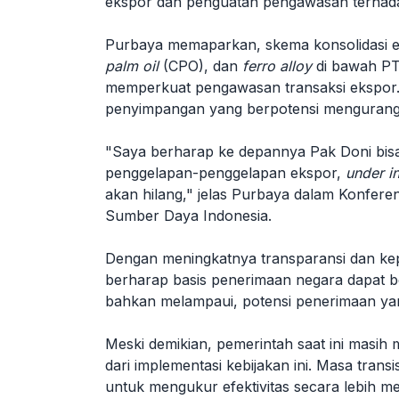
ekspor dan penguatan pengawasan terhad
Purbaya memaparkan, skema konsolidasi e
palm oil
(CPO), dan
ferro alloy
di bawah P
memperkuat pengawasan transaksi ekspor. 
penyimpangan yang berpotensi mengurang
"Saya berharap ke depannya Pak Doni bi
penggelapan-penggelapan ekspor,
under i
akan hilang," jelas Purbaya dalam Konfere
Sumber Daya Indonesia.
Dengan meningkatnya transparansi dan kep
berharap basis penerimaan negara dapat 
bahkan melampaui, potensi penerimaan yang
Meski demikian, pemerintah saat ini masi
dari implementasi kebijakan ini. Masa trans
untuk mengukur efektivitas secara lebih m