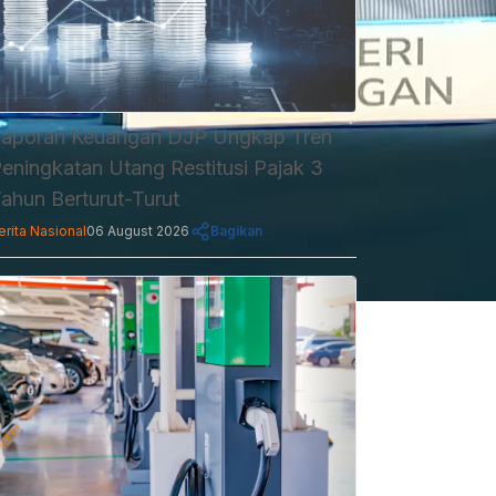
aporan Keuangan DJP Ungkap Tren
eningkatan Utang Restitusi Pajak 3
ahun Berturut-Turut
erita Nasional
06 August 2026
Bagikan