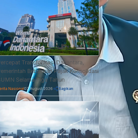
ercepat Transformasi Danantara,
emerintah Bebaskan Pajak Konsolidasi
UMN Selama Tiga Tahun
erita Nasional
07 August 2026
Bagikan