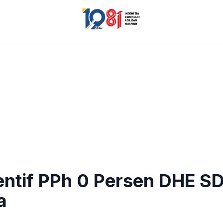
entif PPh 0 Persen DHE S
a