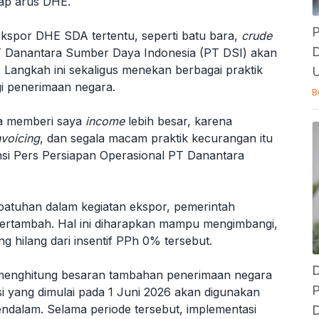
ap arus DHE.
P
kspor DHE SDA tertentu, seperti batu bara,
crude
D
T Danantara Sumber Daya Indonesia (PT DSI) akan
Langkah ini sekaligus menekan berbagai praktik
U
i penerimaan negara.
B
sa memberi saya
income
lebih besar, karena
nvoicing
, dan segala macam praktik kecurangan itu
nsi Pers Persiapan Operasional PT Danantara
atuhan dalam kegiatan ekspor, pemerintah
bertambah. Hal ini diharapkan mampu mengimbangi,
 hilang dari insentif PPh 0% tersebut.
D
h menghitung besaran tambahan penerimaan negara
P
isi yang dimulai pada 1 Juni 2026 akan digunakan
endalam. Selama periode tersebut, implementasi