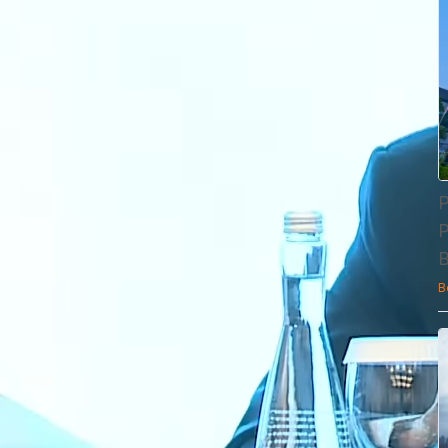
P
P
B
B