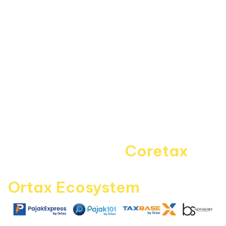
Forum
Informasi
About Us
Kebijakan Privasi
Pedoman Media Siber
Disclaimer
Kontak Kami
Career
Navigating the
Coretax
era
with
Ortax Ecosystem