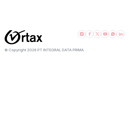
|
|
|
pajakexpress.com
pajak101.com
taxbase.id
bsadvisory.com
© Copyright
2026
PT INTEGRAL DATA PRIMA