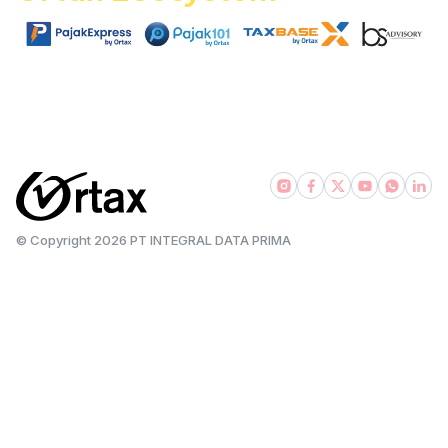
|
|
|
pajakexpress.com
pajak101.com
taxbase.id
bsadvisory.com
© Copyright
2026
PT INTEGRAL DATA PRIMA