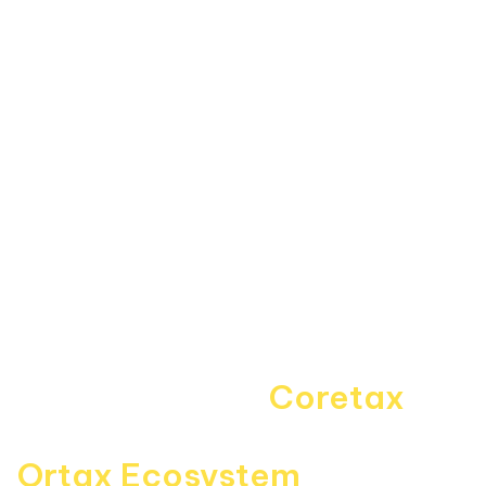
Data Center
Forum
Informasi
About Us
Kebijakan Privasi
Pedoman Media Siber
Disclaimer
Kontak Kami
Career
Navigating the
Coretax
era
with
Ortax Ecosystem